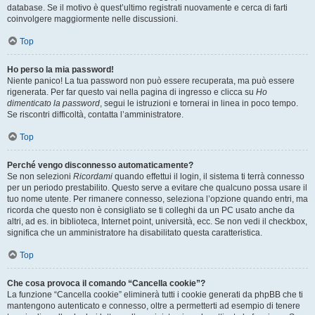
database. Se il motivo è quest’ultimo registrati nuovamente e cerca di farti
coinvolgere maggiormente nelle discussioni.
Top
Ho perso la mia password!
Niente panico! La tua password non può essere recuperata, ma può essere
rigenerata. Per far questo vai nella pagina di ingresso e clicca su
Ho
dimenticato la password
, segui le istruzioni e tornerai in linea in poco tempo.
Se riscontri difficoltà, contatta l’amministratore.
Top
Perché vengo disconnesso automaticamente?
Se non selezioni
Ricordami
quando effettui il login, il sistema ti terrà connesso
per un periodo prestabilito. Questo serve a evitare che qualcuno possa usare il
tuo nome utente. Per rimanere connesso, seleziona l’opzione quando entri, ma
ricorda che questo non è consigliato se ti colleghi da un PC usato anche da
altri, ad es. in biblioteca, Internet point, università, ecc. Se non vedi il checkbox,
significa che un amministratore ha disabilitato questa caratteristica.
Top
Che cosa provoca il comando “Cancella cookie”?
La funzione “Cancella cookie” eliminerà tutti i cookie generati da phpBB che ti
mantengono autenticato e connesso, oltre a permetterti ad esempio di tenere