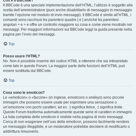
Cos’è il BBCode?
Il BBCode è una speciale implementazione dell’HTML; l’utilizzo è soggetto alla
scelta dell’amministratore (puoi anche disabilitarlo di messaggio in messaggio
tramite l’opzione nel modulo di invio messaggi). Il BBCode è simile all’HTML, i
comandi sono racchiusi tra parentesi quadre [ e ] anziché tra parentesi
angolari < e > e offre un controllo maggiore su cosa e come viene mostrato nei
messaggi. Per maggiori informazioni sul BBCode leggi la guida presente nella
pagina per l’invio dei messaggi.
Top
Posso usare l’HTML?
No. Non è possibile inserire del codice HTML e ottenere che sia interpretato
come tale in questo Forum. La maggior parte delle funzioni dell’HTML può
essere sostituita dal BBCode.
Top
Cosa sono le emoticon?
Le «emoticon» o «faccine» (in inglese,
emoticons
o
smileys
) sono piccole
immagini che possono essere usate per esprimere una sensazione o
un’emozione con pochi caratteri; ad es. :) significa felice, :( significa triste.
Questo Forum trasforma automaticamente queste serie di caratteri in immagini.
La lista completa delle emoticon è visibile nella pagina di invio messaggi.
Cerca di non esagerare nell’uso delle emoticon, possono facilmente rendere
un messaggio illeggibile, e un moderatore potrebbe decidere di modificarlo o
addirittura rimuoverlo.