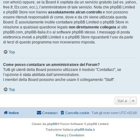
con
whois
) oppure, se la Board è ospitata da un servizio gratuito (ad es. yahoo,
free.fr, f2s.com, ecc.), l’amministratore di tale servizio. Nota che phpBB Limited
e phpBB Store non hanno
assolutamente alcun controllo
e non possono
essere ritenuti responsabili di come, dove e da chi viene utilizzata questa
Board. È assolutamente inutile contattare phpBB Limited o phpBB Store in
relazione a qualsiasi questione legale
non direttamente collegata
al sito
phpBB.com, phpBB-Italia.it o al software phpBB stesso. I messaggi di posta
elettronica inviati a phpBB Limited o a phpBB Store riguardanti l’uso da parte
di terzi di questo programma non riceveranno risposta.
Top
Come posso contattare un amministratore del Forum?
Tutti gli utenti della Board possono utilizzare il modulo "Contattaci", se
l’opzione è stata abilitata dall’amministratore.
I membri della Board possono anche usare il collegamento "Staff".
Top
Vai a
Indice
Contattaci
Cancella cookie
Tutti gli orari sono
UTC+02:00
Creato da
phpBB
® Forum Software © phpBB Limited
Traduzione Italiana
phpBB-Italia.it
Privacy
|
Condizioni