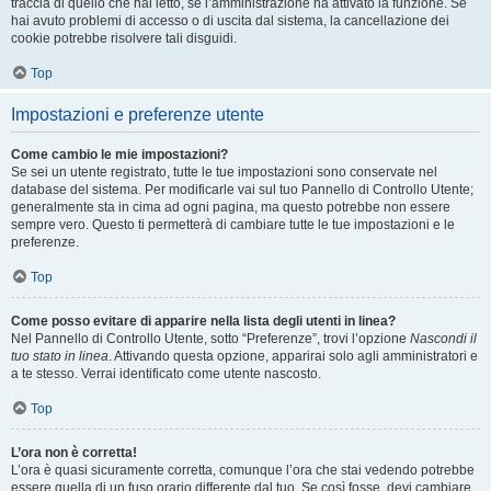
traccia di quello che hai letto, se l’amministrazione ha attivato la funzione. Se
hai avuto problemi di accesso o di uscita dal sistema, la cancellazione dei
cookie potrebbe risolvere tali disguidi.
Top
Impostazioni e preferenze utente
Come cambio le mie impostazioni?
Se sei un utente registrato, tutte le tue impostazioni sono conservate nel
database del sistema. Per modificarle vai sul tuo Pannello di Controllo Utente;
generalmente sta in cima ad ogni pagina, ma questo potrebbe non essere
sempre vero. Questo ti permetterà di cambiare tutte le tue impostazioni e le
preferenze.
Top
Come posso evitare di apparire nella lista degli utenti in linea?
Nel Pannello di Controllo Utente, sotto “Preferenze”, trovi l’opzione
Nascondi il
tuo stato in linea
. Attivando questa opzione, apparirai solo agli amministratori e
a te stesso. Verrai identificato come utente nascosto.
Top
L’ora non è corretta!
L’ora è quasi sicuramente corretta, comunque l’ora che stai vedendo potrebbe
essere quella di un fuso orario differente dal tuo. Se così fosse, devi cambiare