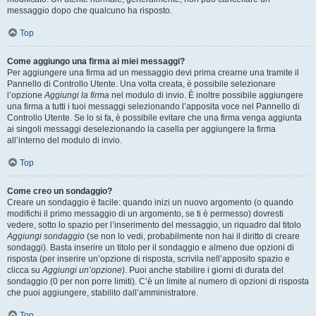
messaggio dopo che qualcuno ha risposto.
Top
Come aggiungo una firma ai miei messaggi?
Per aggiungere una firma ad un messaggio devi prima crearne una tramite il
Pannello di Controllo Utente. Una volta creata, è possibile selezionare
l’opzione
Aggiungi la firma
nel modulo di invio. È inoltre possibile aggiungere
una firma a tutti i tuoi messaggi selezionando l’apposita voce nel Pannello di
Controllo Utente. Se lo si fa, è possibile evitare che una firma venga aggiunta
ai singoli messaggi deselezionando la casella per aggiungere la firma
all’interno del modulo di invio.
Top
Come creo un sondaggio?
Creare un sondaggio è facile: quando inizi un nuovo argomento (o quando
modifichi il primo messaggio di un argomento, se ti è permesso) dovresti
vedere, sotto lo spazio per l’inserimento del messaggio, un riquadro dal titolo
Aggiungi sondaggio
(se non lo vedi, probabilmente non hai il diritto di creare
sondaggi). Basta inserire un titolo per il sondaggio e almeno due opzioni di
risposta (per inserire un’opzione di risposta, scrivila nell’apposito spazio e
clicca su
Aggiungi un’opzione
). Puoi anche stabilire i giorni di durata del
sondaggio (0 per non porre limiti). C’è un limite al numero di opzioni di risposta
che puoi aggiungere, stabilito dall’amministratore.
Top