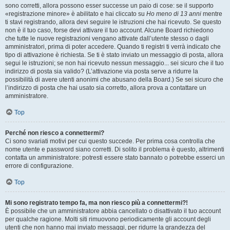
sono corretti, allora possono esser successe un paio di cose: se il supporto
«registrazione minore» è abilitato e hai cliccato su
Ho meno di 13 anni
mentre
ti stavi registrando, allora devi seguire le istruzioni che hai ricevuto. Se questo
non è il tuo caso, forse devi attivare il tuo account. Alcune Board richiedono
che tutte le nuove registrazioni vengano attivate dall’utente stesso o dagli
amministratori, prima di poter accedere. Quando ti registri ti verrà indicato che
tipo di attivazione è richiesta. Se ti è stato inviato un messaggio di posta, allora
segui le istruzioni; se non hai ricevuto nessun messaggio... sei sicuro che il tuo
indirizzo di posta sia valido? (L’attivazione via posta serve a ridurre la
possibilità di avere utenti anonimi che abusano della Board.) Se sei sicuro che
l’indirizzo di posta che hai usato sia corretto, allora prova a contattare un
amministratore.
Top
Perché non riesco a connettermi?
Ci sono svariati motivi per cui questo succede. Per prima cosa controlla che
nome utente e password siano corretti. Di solito il problema è questo, altrimenti
contatta un amministratore: potresti essere stato bannato o potrebbe esserci un
errore di configurazione.
Top
Mi sono registrato tempo fa, ma non riesco più a connettermi?!
È possibile che un amministratore abbia cancellato o disattivato il tuo account
per qualche ragione. Molti siti rimuovono periodicamente gli account degli
utenti che non hanno mai inviato messaggi, per ridurre la grandezza del