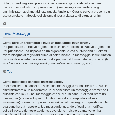
Solo gli utenti registrati possono inviare messaggi di posta ad altri utenti
usando il modulo di invio posta interno (ammesso, ovviamente, che gli
amministratori abbiano abilitato questa funzione). Questo serve a prevenire un
uso scorretto o malevolo del sistema di posta da parte di utenti anonimi.
Top
Invio Messaggi
Come apro un argomento o invio un messaggio in un forum?
Per pubblicare un nuovo argomento in un forum, clicca su “Nuovo argomento”.
Per pubblicare una risposta ad un argomento, clicca su “Rispondi”. Potresti
avere bisogno di registrarti prima di poter inviare un messaggio: le tue funzioni
disponibili sono elencate in fondo alla pagina del forum o dell’argomento (la
lista
Puoi aprire nuovi argomenti
,
Puoi votare nei sondaggi
, ecc.).
Top
Come modifico o cancello un messaggio?
Puoi modificare o cancellare solo i tuoi messaggi, a meno che tu non sia un
amministratore o un moderatore. Puoi cancellare un messaggio premendo il
pulsante con la «X» nel messaggio che vuoi eliminare. Puoi modificare un
messaggio (a volte solo per un limitato periodo di tempo dopo il suo
inserimento) premendo il pulsante
modifica
nel messaggio in questione. Se
qualcuno ha già risposto al tuo messaggio, quando effettui una modifica,
potresti trovare del testo aggiunto dove viene indicato quante volte l’hai
modificato. Un utente normale, generalmente, non può cancellare un