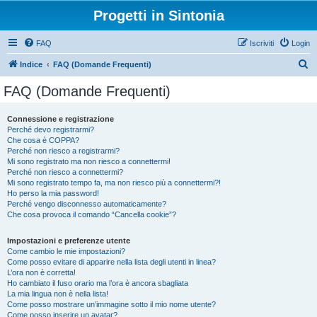
Progetti in Sintonia
FAQ
Iscriviti
Login
C
Indice
FAQ (Domande Frequenti)
e
FAQ (Domande Frequenti)
r
c
Connessione e registrazione
Perché devo registrarmi?
a
Che cosa è COPPA?
Perché non riesco a registrarmi?
Mi sono registrato ma non riesco a connettermi!
Perché non riesco a connettermi?
Mi sono registrato tempo fa, ma non riesco più a connettermi?!
Ho perso la mia password!
Perché vengo disconnesso automaticamente?
Che cosa provoca il comando “Cancella cookie”?
Impostazioni e preferenze utente
Come cambio le mie impostazioni?
Come posso evitare di apparire nella lista degli utenti in linea?
L’ora non è corretta!
Ho cambiato il fuso orario ma l’ora è ancora sbagliata
La mia lingua non è nella lista!
Come posso mostrare un’immagine sotto il mio nome utente?
Come posso inserire un avatar?