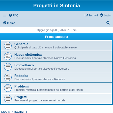
Progetti in Sintonia
FAQ
Iscriviti
Login
C
Indice
e
Oggi è gio ago 06, 2026 6:51 pm
r
Prima categoria
c
Generale
a
Qui si parla di tutto ciò che non è collocabile altrove
Nuova elettronica
Discussioni sul portale alla voce Nuovo Elettronica
Fotovoltaico
Discussioni sul portale alla voce Fotovoltaico
Robotica
Discussioni sul portale alla voce Robotica
Problemi
Problemi relativi al funzionamento del portale e del forum
Progetti
Proposte di progetti da inserire nel portale
LOGIN
•
ISCRIVITI