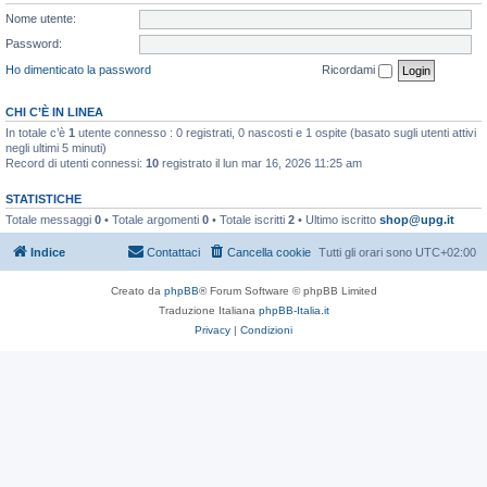
Nome utente:
Password:
Ho dimenticato la password
Ricordami
CHI C’È IN LINEA
In totale c’è
1
utente connesso : 0 registrati, 0 nascosti e 1 ospite (basato sugli utenti attivi
negli ultimi 5 minuti)
Record di utenti connessi:
10
registrato il lun mar 16, 2026 11:25 am
STATISTICHE
Totale messaggi
0
• Totale argomenti
0
• Totale iscritti
2
• Ultimo iscritto
shop@upg.it
Indice
Contattaci
Cancella cookie
Tutti gli orari sono
UTC+02:00
Creato da
phpBB
® Forum Software © phpBB Limited
Traduzione Italiana
phpBB-Italia.it
Privacy
|
Condizioni