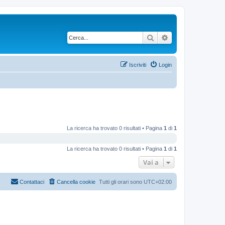
Cerca
Ricerca avanzata
Iscriviti
Login
La ricerca ha trovato 0 risultati • Pagina
1
di
1
La ricerca ha trovato 0 risultati • Pagina
1
di
1
Vai a
Contattaci
Cancella cookie
Tutti gli orari sono
UTC+02:00