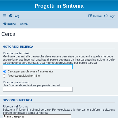
Progetti in Sintonia
FAQ
Iscriviti
Login
Indice
Cerca
Cerca
MOTORE DI RICERCA
Ricerca per termini:
Metti un
+
davanti alla parola che deve essere cercata e un
-
davanti a quella che deve
essere ignorata. Inserisci una lista di parole separate da
|
tra parentesi se solo una delle
parole deve essere cercata. Usa * come abbreviazione per parole parziali.
Cerca per parola o usa frase esatta
Ricerca qualsiasi termine
Ricerca per autore:
Usa * come abbreviazione per parole parziali.
OPZIONI DI RICERCA
Ricerca nei forum:
Seleziona il/i forum in cui vuoi cercare. Per velocizzare la ricerca nei subforum seleziona
il forum principale e abilita la ricerca.