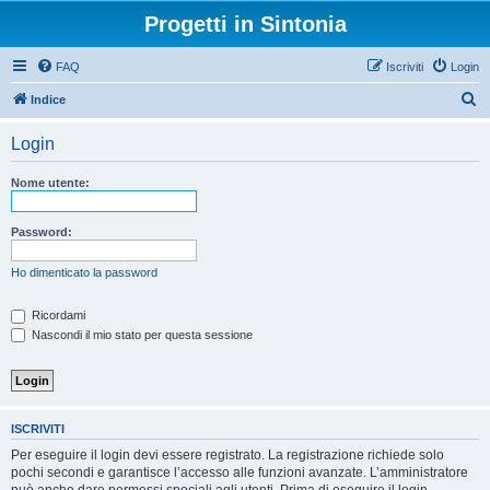
Progetti in Sintonia
FAQ
Iscriviti
Login
C
Indice
e
Login
r
c
Nome utente:
a
Password:
Ho dimenticato la password
Ricordami
Nascondi il mio stato per questa sessione
ISCRIVITI
Per eseguire il login devi essere registrato. La registrazione richiede solo
pochi secondi e garantisce l’accesso alle funzioni avanzate. L’amministratore
può anche dare permessi speciali agli utenti. Prima di eseguire il login