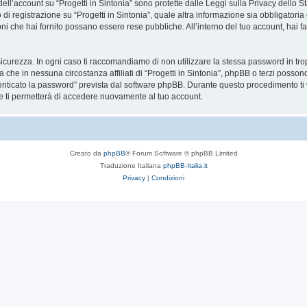
 dell’account su “Progetti in Sintonia” sono protette dalle Leggi sulla Privacy dello S
di registrazione su “Progetti in Sintonia”, quale altra informazione sia obbligatoria o
azioni che hai fornito possano essere rese pubbliche. All’interno del tuo account, hai 
icurezza. In ogni caso ti raccomandiamo di non utilizzare la stessa password in tro
da che in nessuna circostanza affiliati di “Progetti in Sintonia”, phpBB o terzi poss
enticato la password” prevista dal software phpBB. Durante questo procedimento ti v
ti permetterà di accedere nuovamente al tuo account.
Creato da
phpBB
® Forum Software © phpBB Limited
Traduzione Italiana
phpBB-Italia.it
Privacy
|
Condizioni