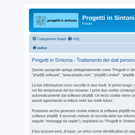
Progetti in Sinton
Forum
Collegamenti Rapidi
FAQ
Indice
Progetti in Sintonia - Trattamento dei dati person
Questo paragrafo spiega dettagliatamente come “Progetti in Sintonia
“phpBB software”, “www.phpbb.com”, “phpBB Limited”, “phpBB Tea
Le tue informazioni sono raccolte in due modi. In primo luogo, m
nei file temporanei del tuo browser. I primi due cookie contengon
automaticamente dal software phpBB. Un terzo cookie viene creat
quindi agevolando la lettura nelle tue visite future.
Possiamo anche generare cookie esterni al software phpBB mentre
software phpBB. Il secondo metodo di raccolta delle tue informa
seguito “messaggi da ospite”), registrarsi su “Progetti in Sintoni
Il tuo account avrà, di base, un unico nome identificativo (in s