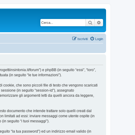
Cerca
Ricerca avanzata
Iscriviti
Login
ogettiinsintonia.it/forum”) e phpBB (in seguito “essi”, “loro”,
ta (in seguito “le tue informazioni”).
i cookie, che sono piccoli file di testo che vengono scaricati
i sessione (in seguito “session-id”), assegnato
morizzare gli argomenti letti da quelli ancora da leggere,
sto documento che intende trattare solo quelli creati dal
n limitati ad essi: inviare messaggi come utente ospite (in
 (in seguito “i tuoi messaggi”).
eguito “la tua password”) ed un indirizzo email valido (in