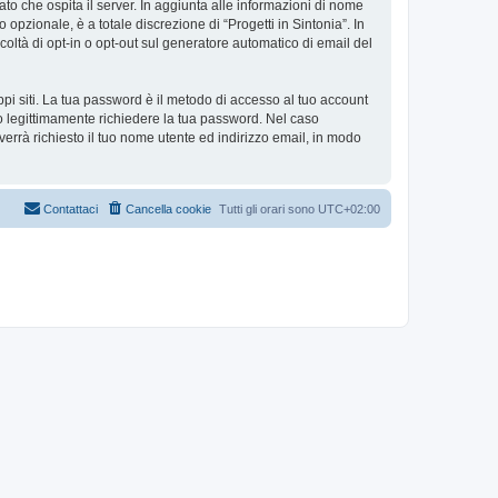
tato che ospita il server. In aggiunta alle informazioni di nome
 opzionale, è a totale discrezione di “Progetti in Sintonia”. In
facoltà di opt-in o opt-out sul generatore automatico di email del
ppi siti. La tua password è il metodo di accesso al tuo account
ono legittimamente richiedere la tua password. Nel caso
errà richiesto il tuo nome utente ed indirizzo email, in modo
Contattaci
Cancella cookie
Tutti gli orari sono
UTC+02:00