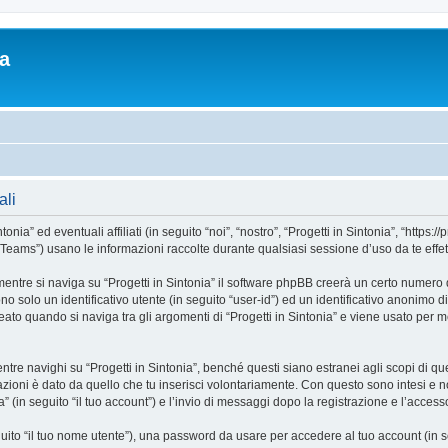
ia
ali
” ed eventuali affiliati (in seguito “noi”, “nostro”, “Progetti in Sintonia”, “https://pr
ms”) usano le informazioni raccolte durante qualsiasi sessione d’uso da te effettua
entre si naviga su “Progetti in Sintonia” il software phpBB creerà un certo numero d
o solo un identificativo utente (in seguito “user-id”) ed un identificativo anonimo d
o quando si naviga tra gli argomenti di “Progetti in Sintonia” e viene usato per me
 navighi su “Progetti in Sintonia”, benché questi siano estranei agli scopi di que
zioni è dato da quello che tu inserisci volontariamente. Con questo sono intesi e no
a” (in seguito “il tuo account”) e l’invio di messaggi dopo la registrazione e l’accesso
eguito “il tuo nome utente”), una password da usare per accedere al tuo account (in s