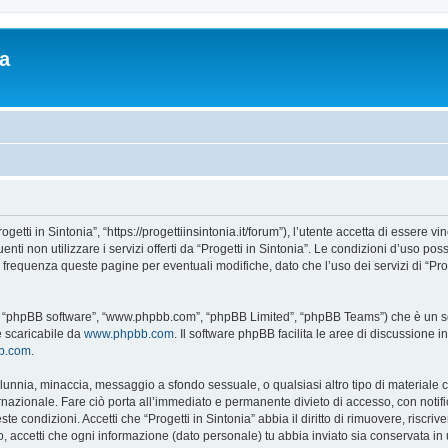
ia
rogetti in Sintonia”, “https://progettiinsintonia.it/forum”), l’utente accetta di essere
uenti non utilizzare i servizi offerti da “Progetti in Sintonia”. Le condizioni d’u
n frequenza queste pagine per eventuali modifiche, dato che l’uso dei servizi di “Pro
oro”, “phpBB software”, “www.phpbb.com”, “phpBB Limited”, “phpBB Teams”) che è un so
e scaricabile da
www.phpbb.com
. Il software phpBB facilita le aree di discussione
bb.com
.
 calunnia, minaccia, messaggio a sfondo sessuale, o qualsiasi altro tipo di materiale
rnazionale. Fare ciò porta all’immediato e permanente divieto di accesso, con notific
este condizioni. Accetti che “Progetti in Sintonia” abbia il diritto di rimuovere, risc
o, accetti che ogni informazione (dato personale) tu abbia inviato sia conservata 