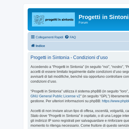
Progetti in Sinton
Forum
Collegamenti Rapidi
FAQ
Indice
Progetti in Sintonia - Condizioni d’uso
Accedendo a “Progetti in Sintonia” (in seguito “noi”, “nostro”, “P
accetti di essere limitato legalmente dalle condizioni d’uso seg
avvisarti di tali modifiche, benché sia opportuno controllare co
condizioni d’uso.
“Progetti in Sintonia” utilizza il sistema phpBB (in seguito “l
GNU General Public License v2
” (in seguito “GPL”) liberament
gestione. Per ulteriori informazioni su phpBB:
https://www.php
Accetti di non inviare alcun tipo di offesa, oscenità, volgarità,
Stato dove “Progetti in Sintonia” è ospitato, o di una Legge inte
gli indirizzi IP sono registrati per salvaguardare e rinforzare qu
momento lo ritenga necessario. Come fruitore di questo servizi