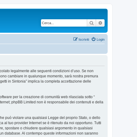
Cerca
Ricerca avanzata
Iscriviti
Login
 vincolato legalmente alle seguenti condizioni d’uso. Se non
so possono cambiare in qualunque momento, sarà nostra premura
getti in Sintonia” implica la completa accettazione delle
ftware per la creazione di comunità web rilasciata sotto “
 internet; phpBB Limited non è responsabile dei contenuti e della
 che può violare una qualsiasi Legge del proprio Stato, o dello
a al tuo provider Internet se è ritenuto da noi opportuno. Tutti
rivere, spostare o chiudere qualsiasi argomento in qualsiasi
in un database. Al contempo queste informazioni non saranno