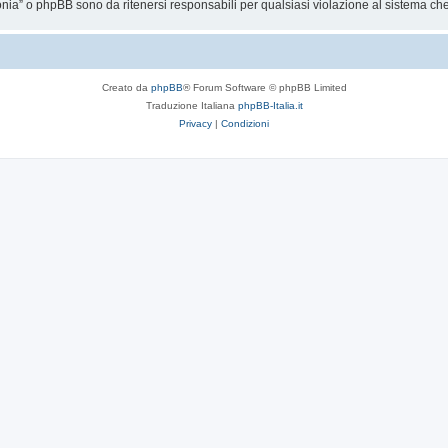
tonia” o phpBB sono da ritenersi responsabili per qualsiasi violazione al sistema 
Creato da
phpBB
® Forum Software © phpBB Limited
Traduzione Italiana
phpBB-Italia.it
Privacy
|
Condizioni