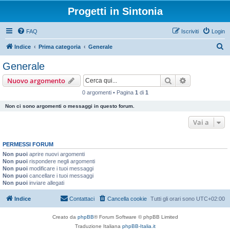
Progetti in Sintonia
FAQ
Iscriviti
Login
C
Indice
Prima categoria
Generale
e
Generale
r
Cerca
Ricerca avan
Nuovo argomento
c
0 argomenti • Pagina
1
di
1
a
Non ci sono argomenti o messaggi in questo forum.
Vai a
PERMESSI FORUM
Non puoi
aprire nuovi argomenti
Non puoi
rispondere negli argomenti
Non puoi
modificare i tuoi messaggi
Non puoi
cancellare i tuoi messaggi
Non puoi
inviare allegati
Indice
Contattaci
Cancella cookie
Tutti gli orari sono
UTC+02:00
Creato da
phpBB
® Forum Software © phpBB Limited
Traduzione Italiana
phpBB-Italia.it