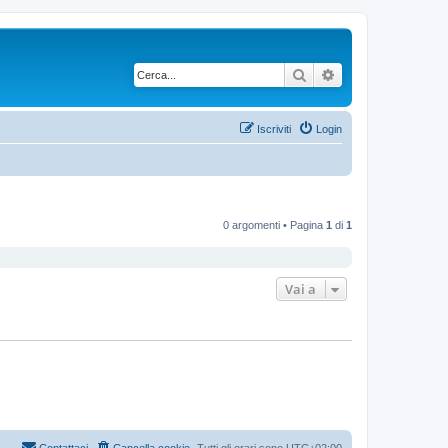
Cerca
Ricerca avanzata
Iscriviti
Login
0 argomenti • Pagina
1
di
1
Vai a